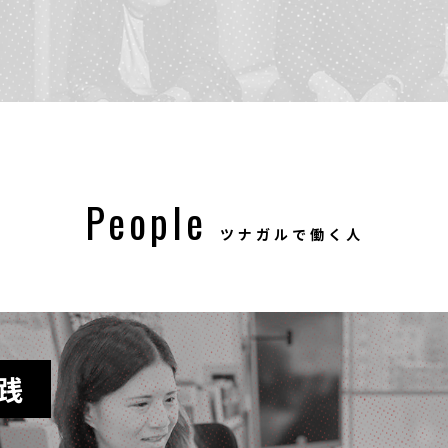
People
ツナガルで働く人
践