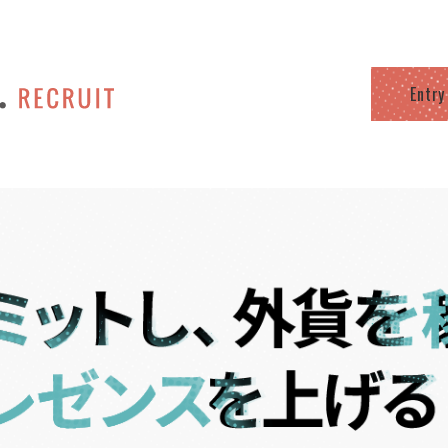
Entry
/home/tsunagaru000/tsunagaru.co.jp/public_html/wp20
line
116