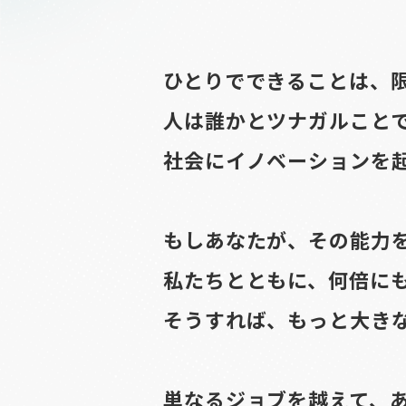
People
ツナガルで働く人
ひとりでできることは、
人は誰かとツナガルこと
Recruitment
社会にイノベーションを
募集要項
もしあなたが、その能力
私たちとともに、何倍に
そうすれば、もっと大き
単なるジョブを越えて、