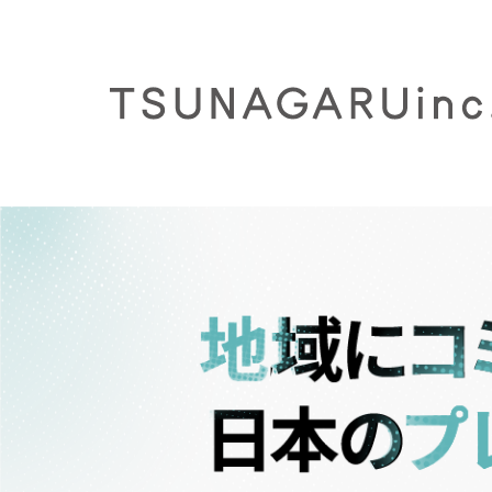
Warning
: Attempt to read property "post_type" on null in
content/themes/tsunagaru2019/header-recruit.php
on 
Company Book
会社概要