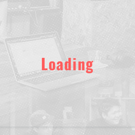
L
o
a