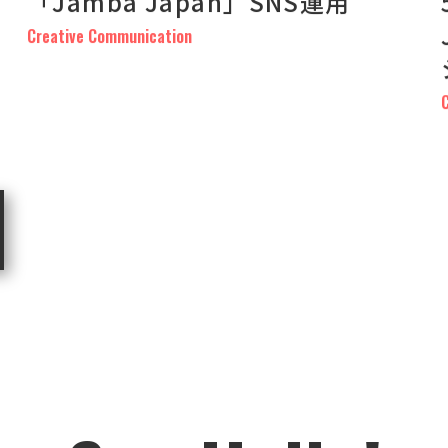
「Jamba Japan」SNS運用
Creative Communication