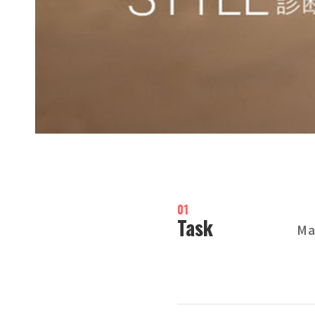
01
Task
M