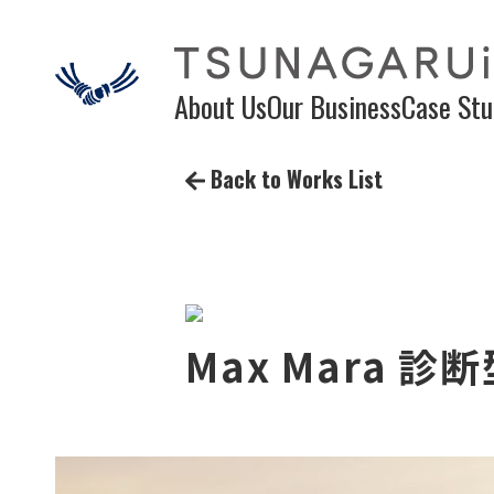
About Us
Our Business
Case Stu
Back to Works List
Max Mara 