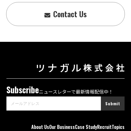
Contact Us
Subscribe
ニュースレターで最新情報配信中！
Submit
About Us
Our Business
Case Study
Recruit
Topics