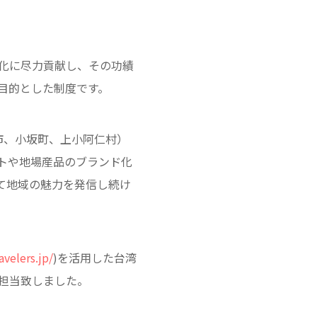
性化に尽力貢献し、その功績
目的とした制度です。
市、小坂町、上小阿仁村）
トや地場産品のブランド化
て地域の魅力を発信し続け
avelers.jp/
)を活用した台湾
を担当致しました。