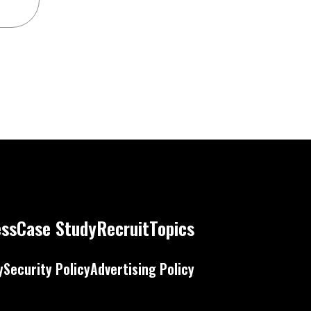
ess
Case Study
Recruit
Topics
y
Security Policy
Advertising Policy