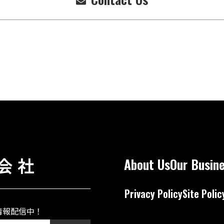
About Us
Our Busin
Privacy Policy
Site Polic
情報配信中！